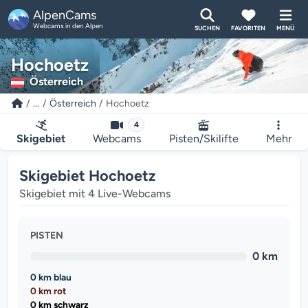
AlpenCams
Webcams in den Alpen
SUCHEN
FAVORITEN
MENÜ
Hochoetz
Österreich
...
Österreich
Hochoetz
4
Skigebiet
Webcams
Pisten/Skilifte
Mehr
Skigebiet Hochoetz
Skigebiet mit 4 Live-Webcams
PISTEN
0 km
0 km blau
0 km rot
0 km schwarz