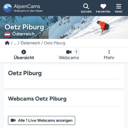
AlpenCams
Webcams in den Alpen
SUCHEN
FAVORITEN
MENÜ
Oetz Piburg
Österreich
...
Österreich
Oetz Piburg
1
Übersicht
Webcams
Mehr
Oetz Piburg
Webcams Oetz Piburg
Alle 1 Live Webcams anzeigen