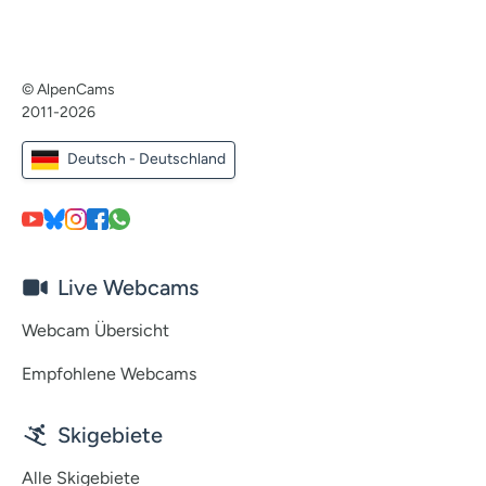
© AlpenCams
2011-2026
Deutsch - Deutschland
Live Webcams
Webcam Übersicht
Empfohlene Webcams
Skigebiete
Alle Skigebiete