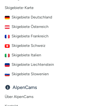
Skigebiete-Karte
Skigebiete Deutschland
Skigebiete Österreich
Skigebiete Frankreich
Skigebiete Schweiz
Skigebiete Italien
Skigebiete Liechtenstein
Skigebiete Slowenien
AlpenCams
Über AlpenCams