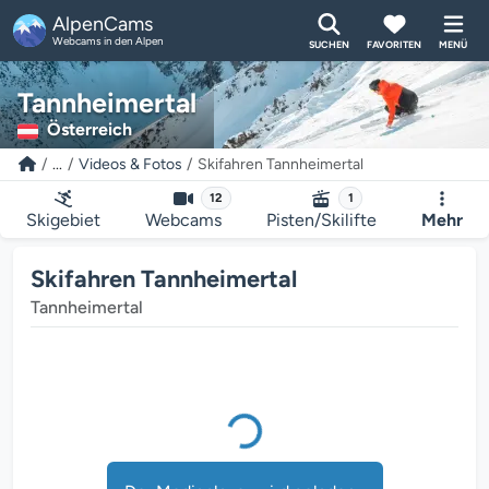
AlpenCams
Webcams in den Alpen
SUCHEN
FAVORITEN
MENÜ
Tannheimertal
Österreich
...
Videos & Fotos
Skifahren Tannheimertal
12
1
Skigebiet
Webcams
Pisten/Skilifte
Mehr
Der Mediaplayer wird geladen...
Skifahren Tannheimertal
Tannheimertal