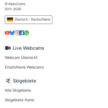
© AlpenCams
2011-2026
Deutsch - Deutschland
Live Webcams
Webcam Übersicht
Empfohlene Webcams
Skigebiete
Alle Skigebiete
Skigebiete-Karte