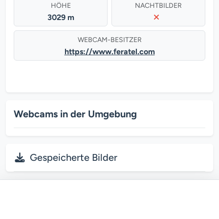
HÖHE
NACHTBILDER
3029 m
WEBCAM-BESITZER
https://www.feratel.com
Webcams in der Umgebung
Gespeicherte Bilder