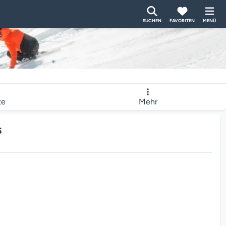
SUCHEN
FAVORITEN
MENÜ
te
Mehr
s