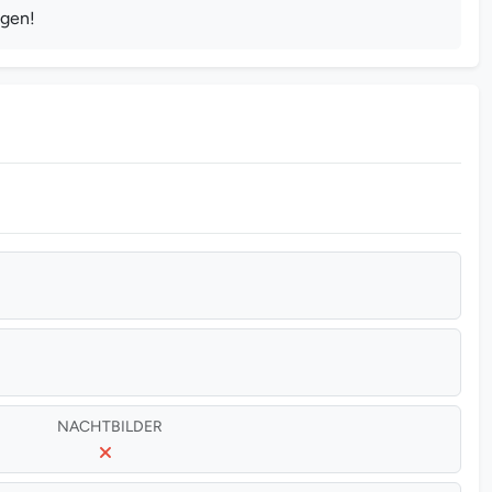
ügen!
NACHTBILDER