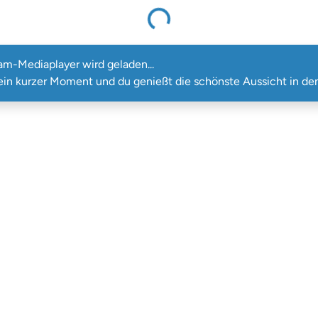
Der Webcam-Mediaplayer wird geladen...
m-Mediaplayer wird geladen...
ein kurzer Moment und du genießt die schönste Aussicht in den