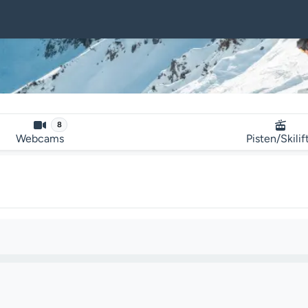
8
Webcams
Pisten/Skilif