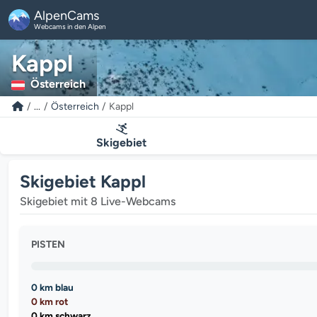
AlpenCams
Webcams in den Alpen
Kappl
Österreich
...
Österreich
Kappl
Skigebiet
Skigebiet Kappl
Skigebiet mit 8 Live-Webcams
PISTEN
0 km blau
0 km rot
0 km schwarz