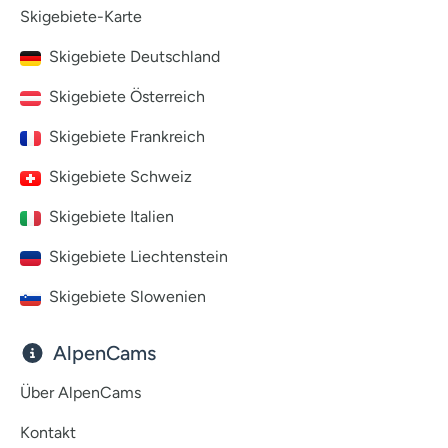
Skigebiete-Karte
Skigebiete Deutschland
Skigebiete Österreich
Skigebiete Frankreich
Skigebiete Schweiz
Skigebiete Italien
Skigebiete Liechtenstein
Skigebiete Slowenien
AlpenCams
Über AlpenCams
Kontakt