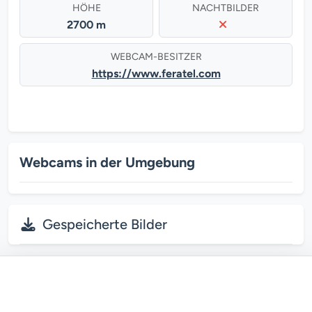
HÖHE
NACHTBILDER
2700 m
WEBCAM-BESITZER
https://www.feratel.com
Webcams in der Umgebung
Gespeicherte Bilder