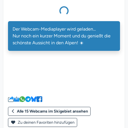
bcam-Mediaplayer wird geladen...
Der Webcam-Mediaplayer wird geladen...
Nur noch ein kurzer Moment und du genießt die
schönste Aussicht in den Alpen! ☀️
Alle 15 Webcams im Skigebiet ansehen
Zu deinen Favoriten hinzufügen