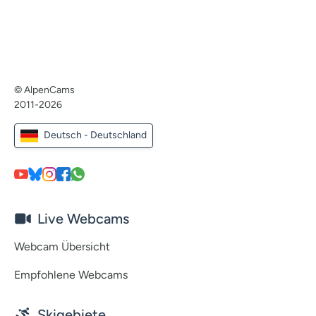
© AlpenCams
2011-2026
Deutsch - Deutschland
Live Webcams
Webcam Übersicht
Empfohlene Webcams
Skigebiete