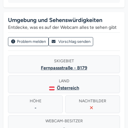
Umgebung und Sehenswürdigkeiten
Entdecke, was es auf der Webcam alles te sehen gibt
Problem melden
Vorschlag senden
SKIGEBIET
Fernpassstraße - B179
LAND
Österreich
HÖHE
NACHTBILDER
-
WEBCAM-BESITZER
-