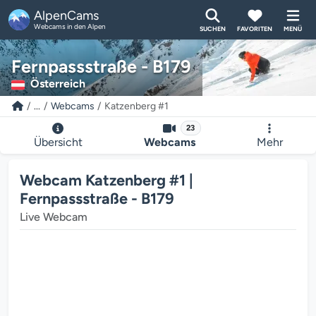
AlpenCams
Webcams in den Alpen
SUCHEN
FAVORITEN
MENÜ
Fernpassstraße - B179
Österreich
...
Webcams
Katzenberg #1
23
Übersicht
Webcams
Mehr
Webcam Katzenberg #1 |
Fernpassstraße - B179
Live Webcam