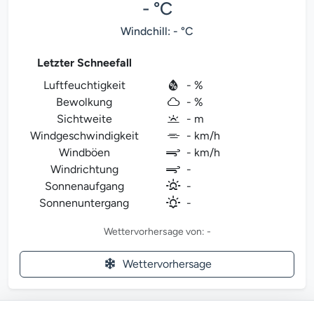
- °C
Windchill: - °C
Letzter Schneefall
Luftfeuchtigkeit
- %
Bewolkung
- %
Sichtweite
- m
Windgeschwindigkeit
- km/h
Windböen
- km/h
Windrichtung
-
Sonnenaufgang
-
Sonnenuntergang
-
Wettervorhersage von: -
Wettervorhersage