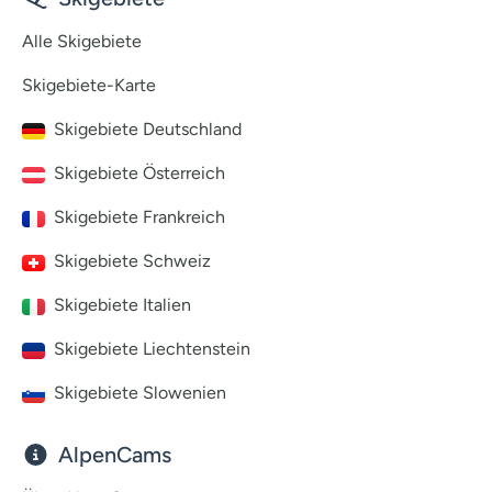
Alle Skigebiete
Skigebiete-Karte
Skigebiete Deutschland
Skigebiete Österreich
Skigebiete Frankreich
Skigebiete Schweiz
Skigebiete Italien
Skigebiete Liechtenstein
Skigebiete Slowenien
AlpenCams