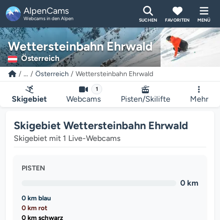
AlpenCams
Webcams in den Alpen
SUCHEN
FAVORITEN
MENÜ
Wettersteinbahn Ehrwald
Österreich
...
Österreich
Wettersteinbahn Ehrwald
1
Skigebiet
Webcams
Pisten/Skilifte
Mehr
Skigebiet Wettersteinbahn Ehrwald
Skigebiet mit 1 Live-Webcams
PISTEN
0 km
0 km blau
0 km rot
0 km schwarz