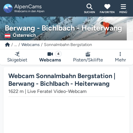
AlpenCams
Webcams in den Alpen
SUCHEN
FAVORITEN
MENÜ
Berwang - Bichlbach - Heiterwang
Österreich
...
Webcams
Sonnalmbahn Bergstation
4
Skigebiet
Webcams
Pisten/Skilifte
Mehr
Webcam Sonnalmbahn Bergstation |
Berwang - Bichlbach - Heiterwang
Der Webcam-Mediaplayer wird geladen...
1622 m | Live Feratel Video-Webcam