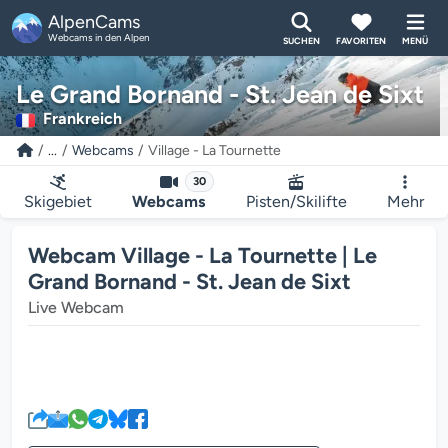
AlpenCams
Webcams in den Alpen
SUCHEN
FAVORITEN
MENÜ
Le Grand Bornand - St. Jean de Sixt
Frankreich
...
Webcams
Village - La Tournette
30
Skigebiet
Webcams
Pisten/Skilifte
Mehr
Webcam Village - La Tournette | Le
Grand Bornand - St. Jean de Sixt
Live Webcam
Der Webcam-Mediaplayer wird g