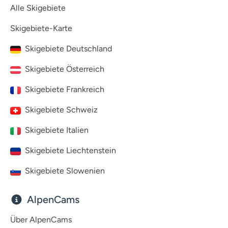
Alle Skigebiete
Skigebiete-Karte
Skigebiete Deutschland
Skigebiete Österreich
Skigebiete Frankreich
Skigebiete Schweiz
Skigebiete Italien
Skigebiete Liechtenstein
Skigebiete Slowenien
AlpenCams
Über AlpenCams