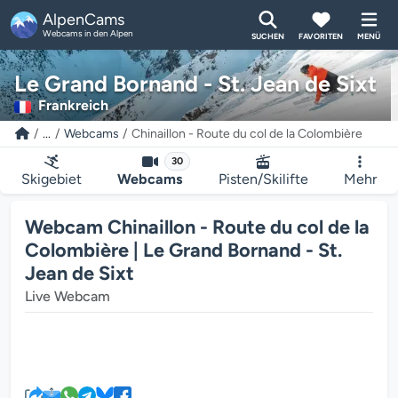
AlpenCams
Webcams in den Alpen
SUCHEN
FAVORITEN
MENÜ
Le Grand Bornand - St. Jean de Sixt
Frankreich
...
Webcams
Chinaillon - Route du col de la Colombière
30
Skigebiet
Webcams
Pisten/Skilifte
Mehr
Webcam Chinaillon - Route du col de la
Colombière | Le Grand Bornand - St.
Jean de Sixt
Live Webcam
Der Webcam-Mediaplayer wird g