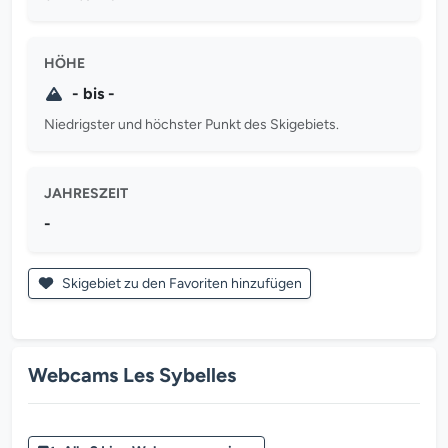
HÖHE
- bis -
Niedrigster und höchster Punkt des Skigebiets.
JAHRESZEIT
-
Skigebiet zu den Favoriten hinzufügen
Webcams Les Sybelles