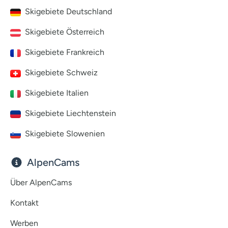
Skigebiete Deutschland
Skigebiete Österreich
Skigebiete Frankreich
Skigebiete Schweiz
Skigebiete Italien
Skigebiete Liechtenstein
Skigebiete Slowenien
AlpenCams
Über AlpenCams
Kontakt
Werben