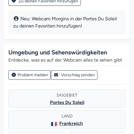
Zu deinen Favoriten hinzufügen
Neu: Webcam Morgins in der Portes Du Soleil
zu deinen Favoriten hinzufügen!
Umgebung und Sehenswürdigkeiten
Entdecke, was es auf der Webcam alles te sehen gibt
Problem melden
Vorschlag senden
SKIGEBIET
Portes Du Soleil
LAND
Frankreich