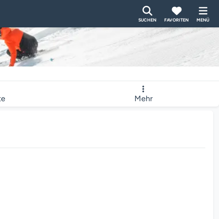
SUCHEN
FAVORITEN
MENÜ
te
Mehr
eladen...