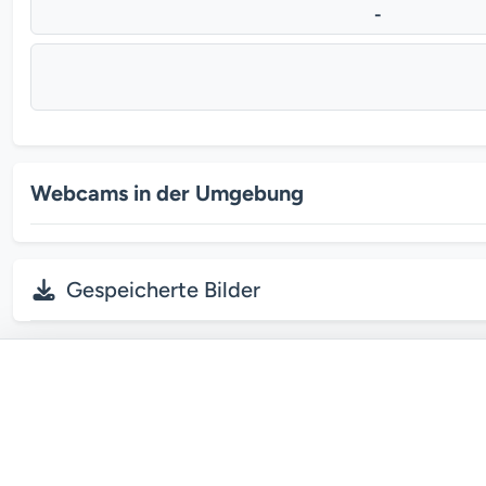
-
Webcams in der Umgebung
Gespeicherte Bilder