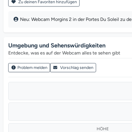
Zu deinen Favoriten hinzufügen
Neu: Webcam Morgins 2 in der Portes Du Soleil zu de
Umgebung und Sehenswürdigkeiten
Entdecke, was es auf der Webcam alles te sehen gibt
Problem melden
Vorschlag senden
HÖHE