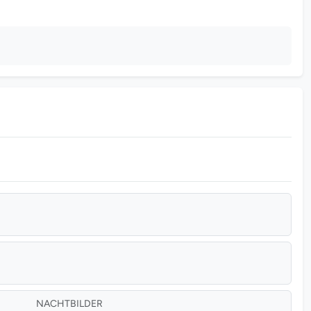
NACHTBILDER