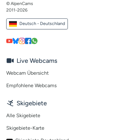
© AlpenCams
2011-2026
Deutsch - Deutschland
Live Webcams
Webcam Übersicht
Empfohlene Webcams
Skigebiete
Alle Skigebiete
Skigebiete-Karte