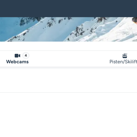
4
Webcams
Pisten/Skilif
Der Webcam-Mediaplayer wird g