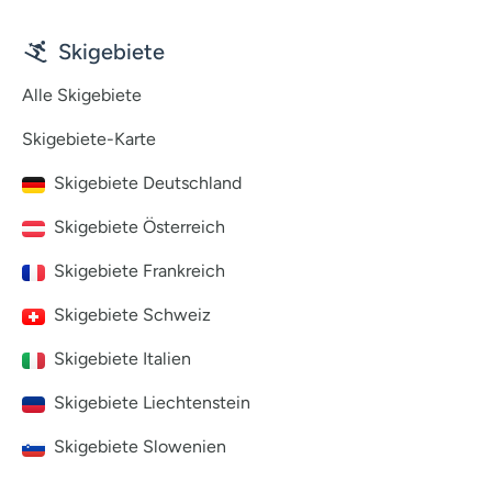
Skigebiete
Alle Skigebiete
Skigebiete-Karte
Skigebiete Deutschland
Skigebiete Österreich
Skigebiete Frankreich
Skigebiete Schweiz
Skigebiete Italien
Skigebiete Liechtenstein
Skigebiete Slowenien