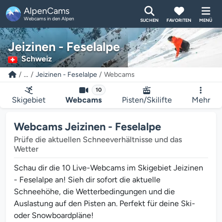
AlpenCams
Webcams in den Alpen
SUCHEN
FAVORITEN
MENÜ
Jeizinen - Feselalpe
Schweiz
...
Jeizinen - Feselalpe
Webcams
10
Skigebiet
Webcams
Pisten/Skilifte
Mehr
Webcams Jeizinen - Feselalpe
Prüfe die aktuellen Schneeverhältnisse und das
Wetter
Schau dir die 10 Live-Webcams im Skigebiet Jeizinen
- Feselalpe an! Sieh dir sofort die aktuelle
Schneehöhe, die Wetterbedingungen und die
Auslastung auf den Pisten an. Perfekt für deine Ski-
oder Snowboardpläne!