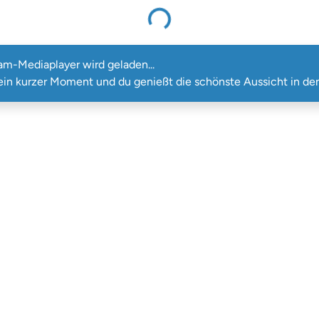
Der Webcam-Mediaplayer wird geladen...
m-Mediaplayer wird geladen...
ein kurzer Moment und du genießt die schönste Aussicht in den