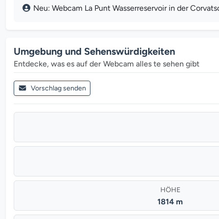
Neu: Webcam La Punt Wasserreservoir in der Corvatsc
Umgebung und Sehenswürdigkeiten
Entdecke, was es auf der Webcam alles te sehen gibt
Vorschlag senden
HÖHE
1814 m