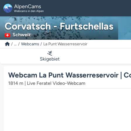
AlpenCams
Webcams in den Alpen
Corvatsch - Furtschellas
Schweiz
...
Webcams
La Punt Wasserreservoir
Skigebiet
Webcam La Punt Wasserreservoir | Co
1814 m | Live Feratel Video-Webcam