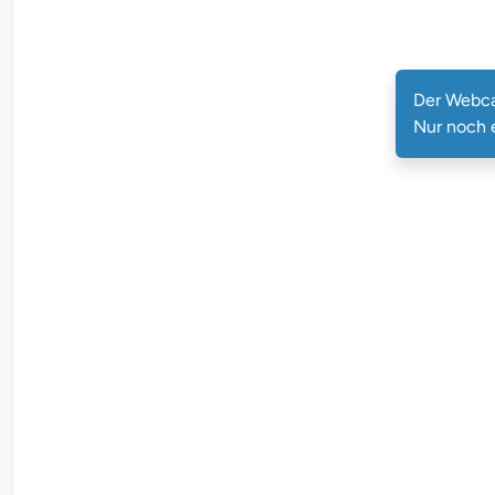
Der Webca
Nur noch 