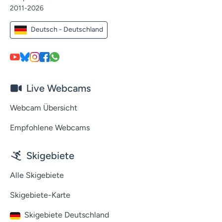
2011-2026
Deutsch - Deutschland
Live Webcams
Webcam Übersicht
Empfohlene Webcams
Skigebiete
Alle Skigebiete
Skigebiete-Karte
Skigebiete Deutschland