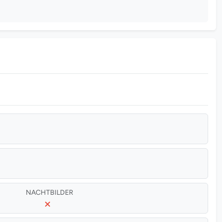
NACHTBILDER