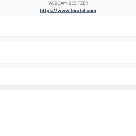
WEBCAM-BESITZER
https://www.feratel.com