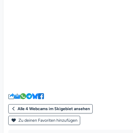
Alle 4 Webcams im Skigebiet ansehen
Zu deinen Favoriten hinzufügen