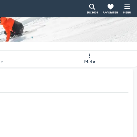
SUCHEN
FAVORITEN
MENÜ
te
Mehr
eladen...