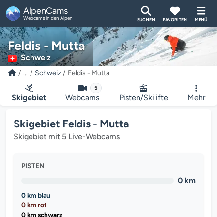
AlpenCams
Webcams in den Alpen
SUCHEN
FAVORITEN
MENÜ
Feldis - Mutta
Schweiz
...
Schweiz
Feldis - Mutta
5
Skigebiet
Webcams
Pisten/Skilifte
Mehr
Skigebiet Feldis - Mutta
Skigebiet mit 5 Live-Webcams
PISTEN
0 km
0 km blau
0 km rot
0 km schwarz