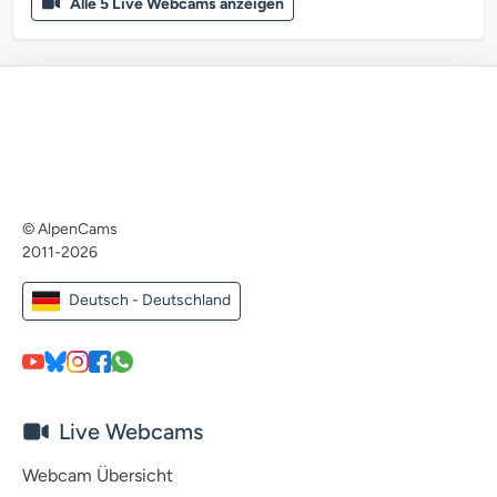
Alle 5 Live Webcams anzeigen
© AlpenCams
2011-2026
Deutsch - Deutschland
Live Webcams
Webcam Übersicht