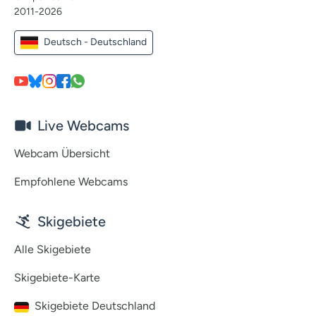
2011-2026
Deutsch - Deutschland
Live Webcams
Webcam Übersicht
Empfohlene Webcams
Skigebiete
Alle Skigebiete
Skigebiete-Karte
Skigebiete Deutschland