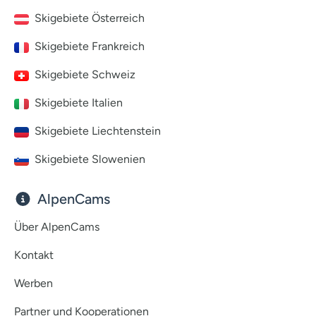
Skigebiete Österreich
Skigebiete Frankreich
Skigebiete Schweiz
Skigebiete Italien
Skigebiete Liechtenstein
Skigebiete Slowenien
AlpenCams
Über AlpenCams
Kontakt
Werben
Partner und Kooperationen