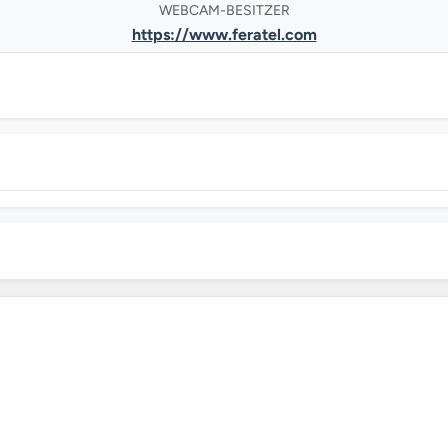
WEBCAM-BESITZER
https://www.feratel.com