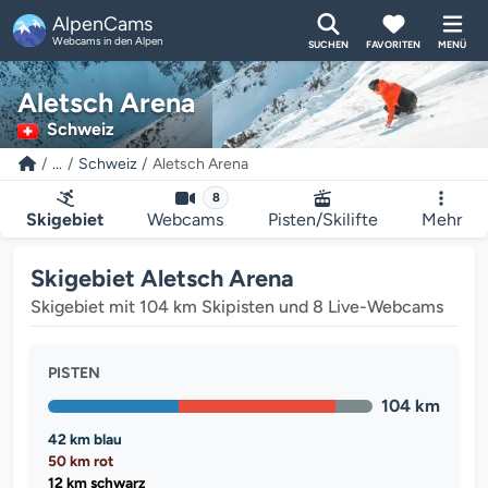
AlpenCams
Webcams in den Alpen
SUCHEN
FAVORITEN
MENÜ
Aletsch Arena
Schweiz
...
Schweiz
Aletsch Arena
8
Skigebiet
Webcams
Pisten/Skilifte
Mehr
Skigebiet Aletsch Arena
Skigebiet mit 104 km Skipisten und 8 Live-Webcams
PISTEN
104 km
42 km blau
50 km rot
12 km schwarz