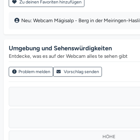
Zu deinen Favoriten hinzufügen
Neu: Webcam Mägisalp - Berg in der Meiringen-Hasli
Umgebung und Sehenswürdigkeiten
Entdecke, was es auf der Webcam alles te sehen gibt
Problem melden
Vorschlag senden
HÖHE