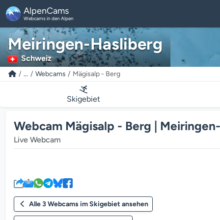
AlpenCams
Webcams in den Alpen
Meiringen-Hasliberg
Schweiz
...
Webcams
Mägisalp - Berg
Skigebiet
Webcam Mägisalp - Berg | Meiringen-
Live Webcam
Alle 3 Webcams im Skigebiet ansehen