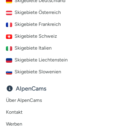
Skigebiete Deutschland
Skigebiete Österreich
Skigebiete Frankreich
Skigebiete Schweiz
Skigebiete Italien
Skigebiete Liechtenstein
Skigebiete Slowenien
AlpenCams
Über AlpenCams
Kontakt
Werben