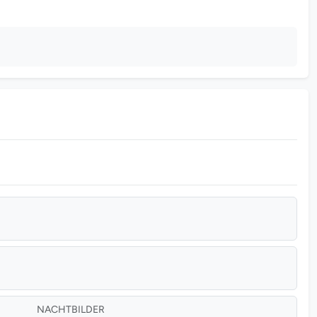
NACHTBILDER