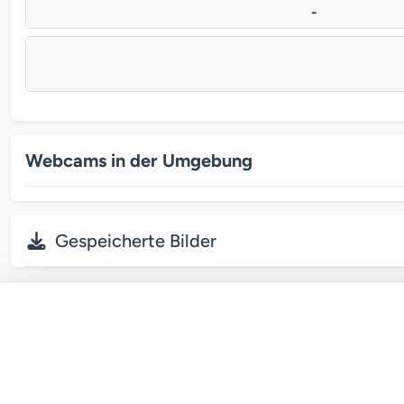
-
Webcams in der Umgebung
Gespeicherte Bilder