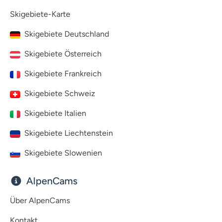
Skigebiete-Karte
Skigebiete Deutschland
Skigebiete Österreich
Skigebiete Frankreich
Skigebiete Schweiz
Skigebiete Italien
Skigebiete Liechtenstein
Skigebiete Slowenien
AlpenCams
Über AlpenCams
Kontakt