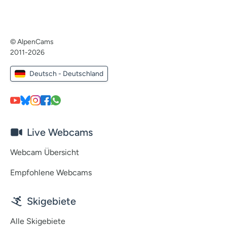
© AlpenCams
2011-2026
Deutsch - Deutschland
Live Webcams
Webcam Übersicht
Empfohlene Webcams
Skigebiete
Alle Skigebiete