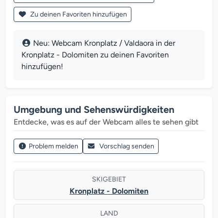
Zu deinen Favoriten hinzufügen
Neu: Webcam Kronplatz / Valdaora in der
Kronplatz - Dolomiten zu deinen Favoriten
hinzufügen!
Umgebung und Sehenswürdigkeiten
Entdecke, was es auf der Webcam alles te sehen gibt
Problem melden
Vorschlag senden
SKIGEBIET
Kronplatz - Dolomiten
LAND