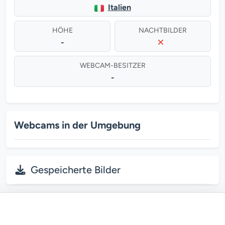
Italien
HÖHE
NACHTBILDER
-
WEBCAM-BESITZER
-
Webcams in der Umgebung
Gespeicherte Bilder