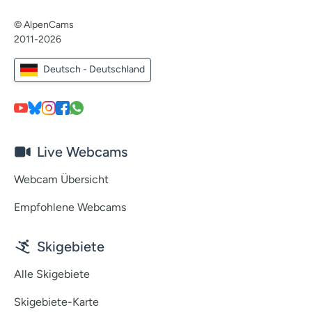
© AlpenCams
2011-2026
Deutsch - Deutschland
Live Webcams
Webcam Übersicht
Empfohlene Webcams
Skigebiete
Alle Skigebiete
Skigebiete-Karte