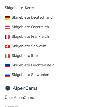
Skigebiete-Karte
Skigebiete Deutschland
Skigebiete Österreich
Skigebiete Frankreich
Skigebiete Schweiz
Skigebiete Italien
Skigebiete Liechtenstein
Skigebiete Slowenien
AlpenCams
Über AlpenCams