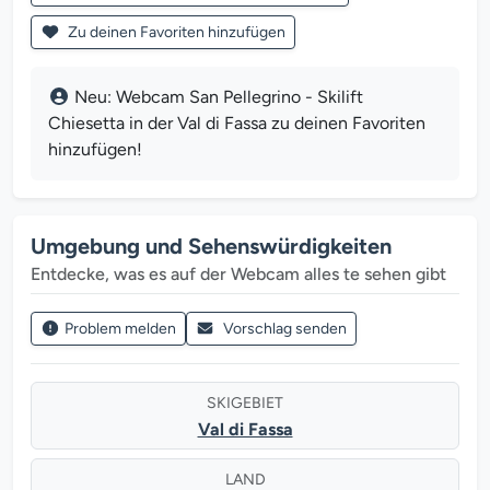
Zu deinen Favoriten hinzufügen
Neu: Webcam San Pellegrino - Skilift
Chiesetta in der Val di Fassa zu deinen Favoriten
hinzufügen!
Umgebung und Sehenswürdigkeiten
Entdecke, was es auf der Webcam alles te sehen gibt
Problem melden
Vorschlag senden
SKIGEBIET
Val di Fassa
LAND