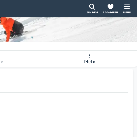
SUCHEN
FAVORITEN
MENÜ
te
Mehr
eladen...