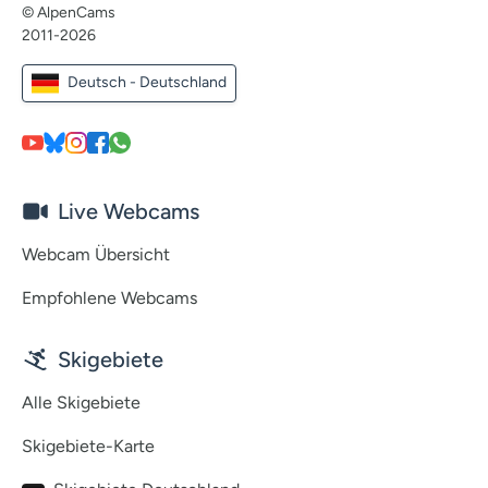
© AlpenCams
2011-2026
Deutsch - Deutschland
Live Webcams
Webcam Übersicht
Empfohlene Webcams
Skigebiete
Alle Skigebiete
Skigebiete-Karte