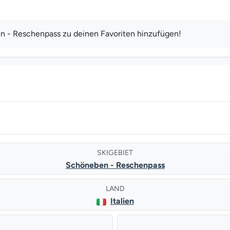
 - Reschenpass zu deinen Favoriten hinzufügen!
SKIGEBIET
Schöneben - Reschenpass
LAND
Italien