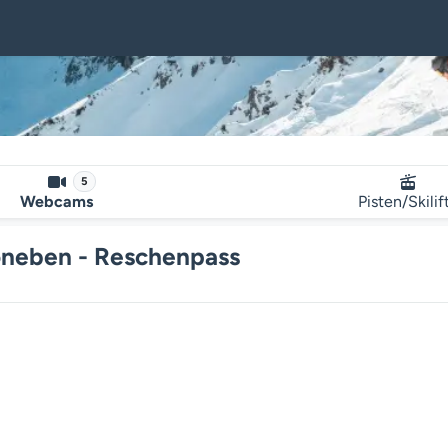
5
Webcams
Pisten/Skilif
öneben - Reschenpass
Der Webcam-Mediaplayer wird g