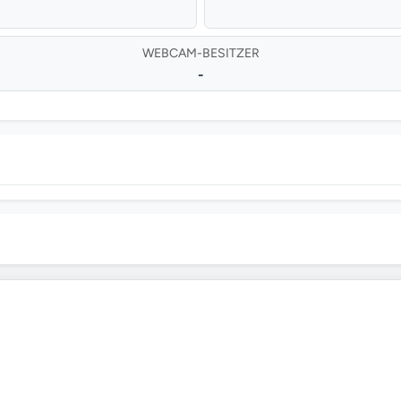
WEBCAM-BESITZER
-