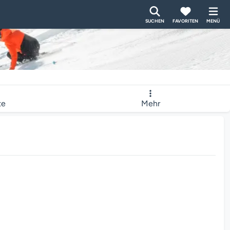
SUCHEN
FAVORITEN
MENÜ
te
Mehr
eladen...