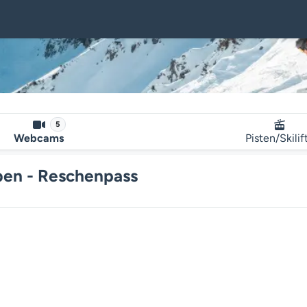
5
Webcams
Pisten/Skilif
en - Reschenpass
Der Webcam-Mediaplayer wird g