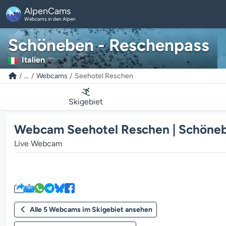
AlpenCams
Webcams in den Alpen
Schöneben - Reschenpass
Italien
...
Webcams
Seehotel Reschen
Skigebiet
Webcam Seehotel Reschen | Schöneb
Live Webcam
Alle 5 Webcams im Skigebiet ansehen