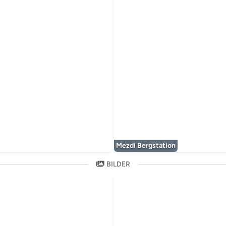
 wird geladen...
Mezdi Bergstation
BILDER