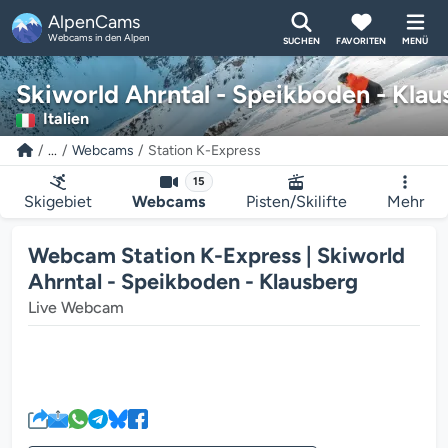
AlpenCams
Webcams in den Alpen
SUCHEN
FAVORITEN
MENÜ
Skiworld Ahrntal - Speikboden - Klau
Italien
...
Webcams
Station K-Express
15
Skigebiet
Webcams
Pisten/Skilifte
Mehr
Webcam Station K-Express | Skiworld
Ahrntal - Speikboden - Klausberg
Live Webcam
Der Webcam-Mediaplayer wird g