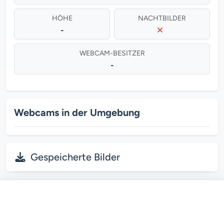
HÖHE
NACHTBILDER
-
WEBCAM-BESITZER
-
Webcams in der Umgebung
Gespeicherte Bilder