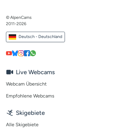
© AlpenCams
2011-2026
Deutsch - Deutschland
Live Webcams
Webcam Übersicht
Empfohlene Webcams
Skigebiete
Alle Skigebiete