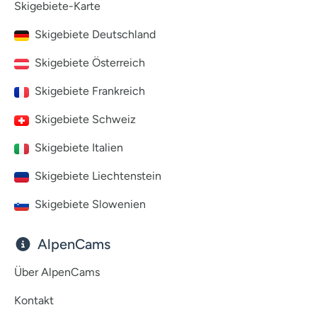
Skigebiete-Karte
Skigebiete Deutschland
Skigebiete Österreich
Skigebiete Frankreich
Skigebiete Schweiz
Skigebiete Italien
Skigebiete Liechtenstein
Skigebiete Slowenien
AlpenCams
Über AlpenCams
Kontakt