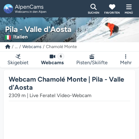
AlpenCams
Webcams in den Alpen
SUCHEN
FAVORITEN
MENÜ
Pila - Valle d'Aosta
Italien
...
Webcams
Chamolé Monte
6
Skigebiet
Webcams
Pisten/Skilifte
Mehr
Webcam Chamolé Monte | Pila - Valle
d'Aosta
2309 m | Live Feratel Video-Webcam