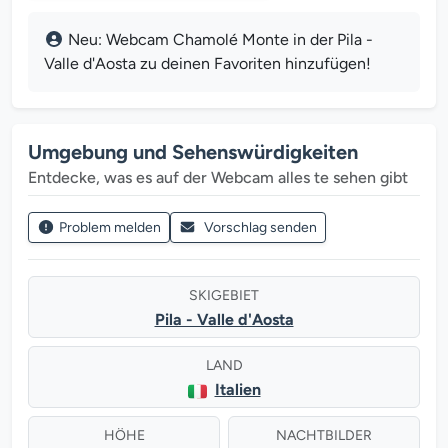
Neu: Webcam Chamolé Monte in der Pila -
Valle d'Aosta zu deinen Favoriten hinzufügen!
Umgebung und Sehenswürdigkeiten
Entdecke, was es auf der Webcam alles te sehen gibt
Problem melden
Vorschlag senden
SKIGEBIET
Pila - Valle d'Aosta
LAND
Italien
HÖHE
NACHTBILDER