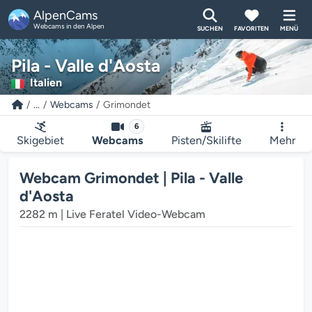
AlpenCams
Webcams in den Alpen
SUCHEN
FAVORITEN
MENÜ
Pila - Valle d'Aosta
Italien
...
Webcams
Grimondet
6
Skigebiet
Webcams
Pisten/Skilifte
Mehr
Webcam Grimondet | Pila - Valle
d'Aosta
2282 m | Live Feratel Video-Webcam
 Webcam-Mediaplayer wird geladen...