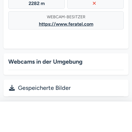
2282 m
WEBCAM-BESITZER
https://www.feratel.com
Webcams in der Umgebung
Gespeicherte Bilder