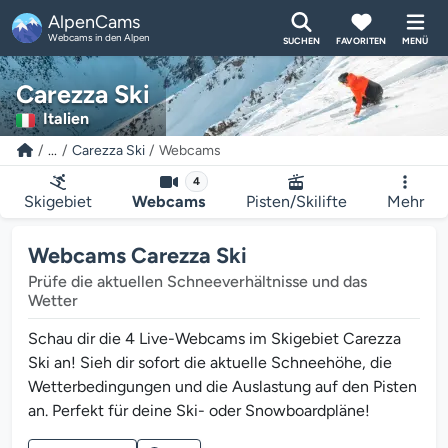
AlpenCams
Webcams in den Alpen
SUCHEN
FAVORITEN
MENÜ
Carezza Ski
Italien
...
Carezza Ski
Webcams
4
Skigebiet
Webcams
Pisten/Skilifte
Mehr
Webcams Carezza Ski
Prüfe die aktuellen Schneeverhältnisse und das
Wetter
Schau dir die 4 Live-Webcams im Skigebiet Carezza
Ski an! Sieh dir sofort die aktuelle Schneehöhe, die
Wetterbedingungen und die Auslastung auf den Pisten
an. Perfekt für deine Ski- oder Snowboardpläne!