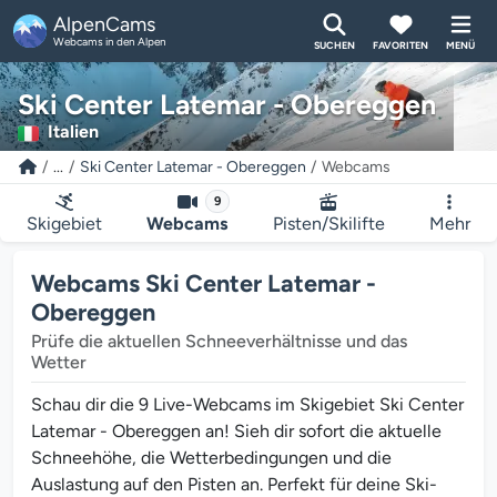
AlpenCams
Webcams in den Alpen
SUCHEN
FAVORITEN
MENÜ
Ski Center Latemar - Obereggen
Italien
...
Ski Center Latemar - Obereggen
Webcams
9
Skigebiet
Webcams
Pisten/Skilifte
Mehr
Webcams Ski Center Latemar -
Obereggen
Prüfe die aktuellen Schneeverhältnisse und das
Wetter
Schau dir die 9 Live-Webcams im Skigebiet Ski Center
Latemar - Obereggen an! Sieh dir sofort die aktuelle
Schneehöhe, die Wetterbedingungen und die
Auslastung auf den Pisten an. Perfekt für deine Ski-