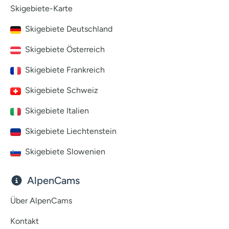
Skigebiete-Karte
Skigebiete Deutschland
Skigebiete Österreich
Skigebiete Frankreich
Skigebiete Schweiz
Skigebiete Italien
Skigebiete Liechtenstein
Skigebiete Slowenien
AlpenCams
Über AlpenCams
Kontakt