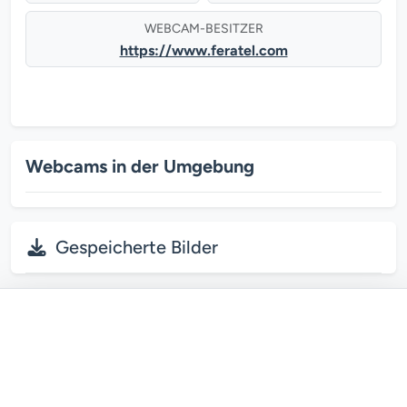
WEBCAM-BESITZER
https://www.feratel.com
Webcams in der Umgebung
Gespeicherte Bilder