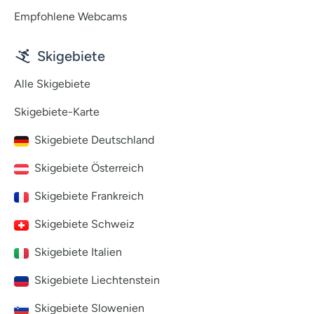
Empfohlene Webcams
Skigebiete
Alle Skigebiete
Skigebiete-Karte
Skigebiete Deutschland
Skigebiete Österreich
Skigebiete Frankreich
Skigebiete Schweiz
Skigebiete Italien
Skigebiete Liechtenstein
Skigebiete Slowenien