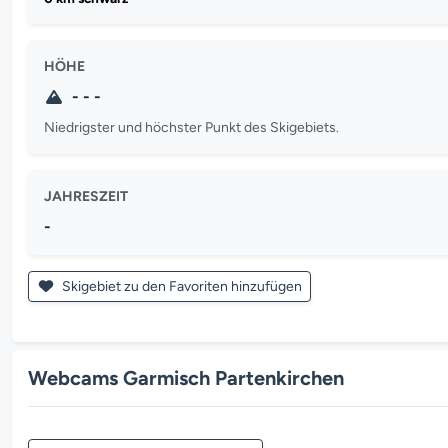
HÖHE
- - -
Niedrigster und höchster Punkt des Skigebiets.
JAHRESZEIT
-
Skigebiet zu den Favoriten hinzufügen
Webcams Garmisch Partenkirchen