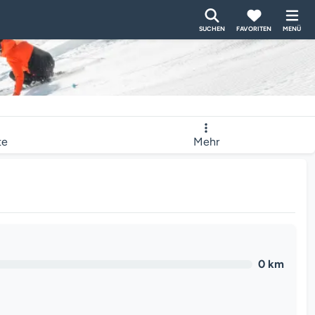
SUCHEN
FAVORITEN
MENÜ
te
Mehr
0 km