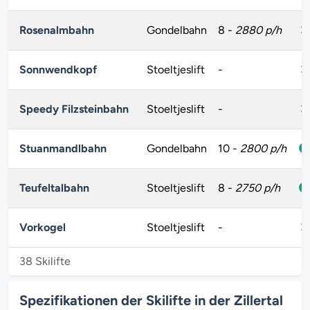
Rosenalmbahn
Gondelbahn
8
-
2880 p/h
Sonnwendkopf
Stoeltjeslift
-
Speedy Filzsteinbahn
Stoeltjeslift
-
Stuanmandlbahn
Gondelbahn
10
-
2800 p/h
Teufeltalbahn
Stoeltjeslift
8
-
2750 p/h
Vorkogel
Stoeltjeslift
-
38 Skilifte
Spezifikationen der Skilifte in der Zillertal