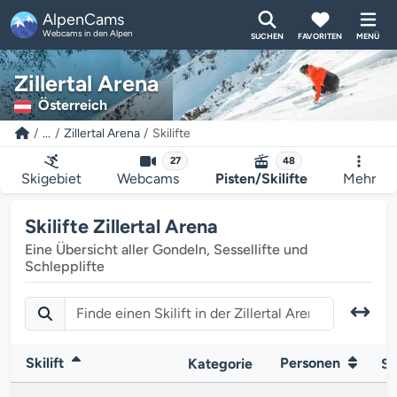
AlpenCams
Webcams in den Alpen
SUCHEN
FAVORITEN
MENÜ
Zillertal Arena
Österreich
...
Zillertal Arena
Skilifte
27
48
Skigebiet
Webcams
Pisten/Skilifte
Mehr
Skilifte Zillertal Arena
Eine Übersicht aller Gondeln, Sessellifte und
Schlepplifte
Skilift
Personen
Kategorie
Si