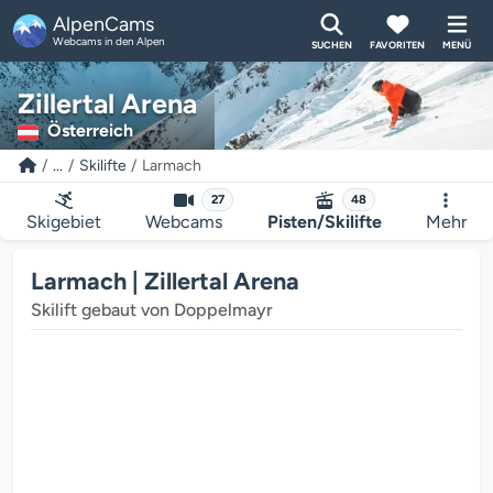
AlpenCams
Webcams in den Alpen
SUCHEN
FAVORITEN
MENÜ
Zillertal Arena
Österreich
...
Skilifte
Larmach
27
48
Skigebiet
Webcams
Pisten/Skilifte
Mehr
Larmach | Zillertal Arena
Skilift gebaut von Doppelmayr