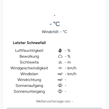
-
- °C
Windchill: - °C
Letzter Schneefall
Luftfeuchtigkeit
- %
Bewolkung
- %
Sichtweite
- m
Windgeschwindigkeit
- km/h
Windböen
- km/h
Windrichtung
-
Sonnenaufgang
-
Sonnenuntergang
-
Wettervorhersage von: -