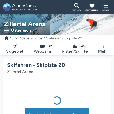
AlpenCams
Webcams in den Alpen
SUCHEN
FAVORITEN
MENÜ
Zillertal Arena
Österreich
...
Videos & Fotos
Skifahren - Skipiste 20
27
48
Skigebiet
Webcams
Pisten/Skilifte
Mehr
Der Mediaplayer wird geladen...
Skifahren - Skipiste 20
Zillertal Arena