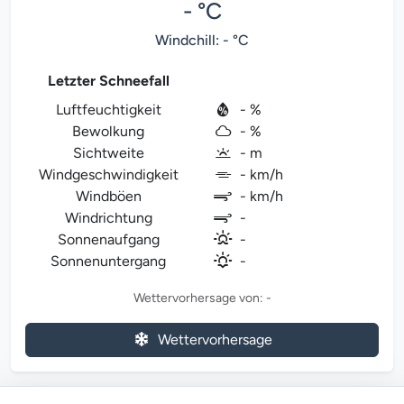
- °C
Windchill: - °C
Letzter Schneefall
Luftfeuchtigkeit
- %
Bewolkung
- %
Sichtweite
- m
Windgeschwindigkeit
- km/h
Windböen
- km/h
Windrichtung
-
Sonnenaufgang
-
Sonnenuntergang
-
Wettervorhersage von: -
Wettervorhersage