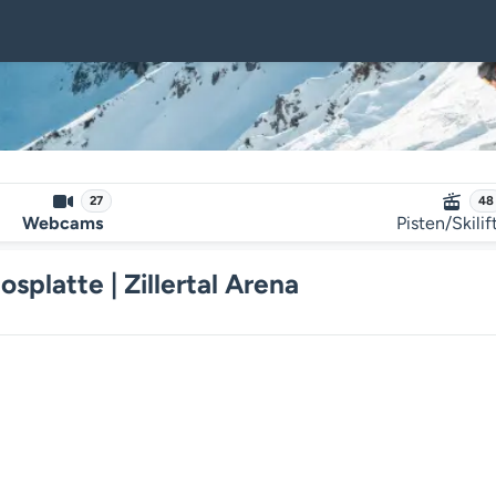
27
48
Webcams
Pisten/Skilif
platte | Zillertal Arena