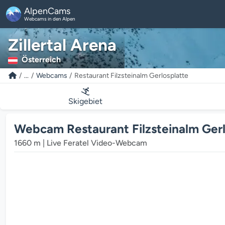
AlpenCams
Webcams in den Alpen
Zillertal Arena
Österreich
...
Webcams
Restaurant Filzsteinalm Gerlosplatte
Skigebiet
Webcam Restaurant Filzsteinalm Gerlos
1660 m | Live Feratel Video-Webcam