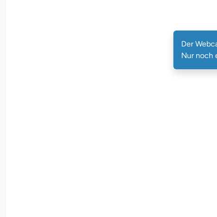
Der W
Der Webca
Nur noch 