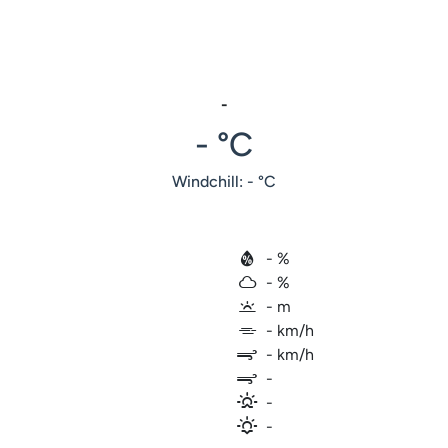
-
- °C
Windchill: - °C
- %
- %
- m
- km/h
- km/h
-
-
-