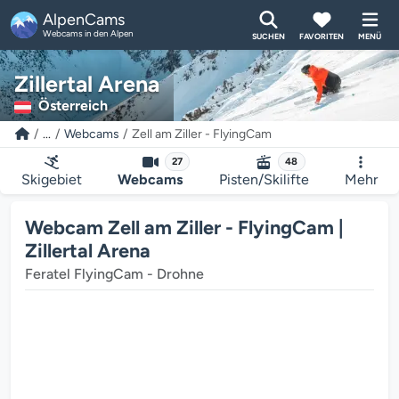
AlpenCams
Webcams in den Alpen
SUCHEN
FAVORITEN
MENÜ
Zillertal Arena
Österreich
...
Webcams
Zell am Ziller - FlyingCam
27
48
Skigebiet
Webcams
Pisten/Skilifte
Mehr
Webcam Zell am Ziller - FlyingCam |
Zillertal Arena
Feratel FlyingCam - Drohne