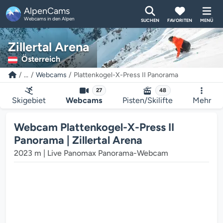
AlpenCams
Webcams in den Alpen
SUCHEN
FAVORITEN
MENÜ
Zillertal Arena
Österreich
...
Webcams
Plattenkogel-X-Press II Panorama
27
48
Skigebiet
Webcams
Pisten/Skilifte
Mehr
Webcam Plattenkogel-X-Press II
Panorama | Zillertal Arena
2023 m | Live Panomax Panorama-Webcam
Der Webcam-Mediaplayer wird gel