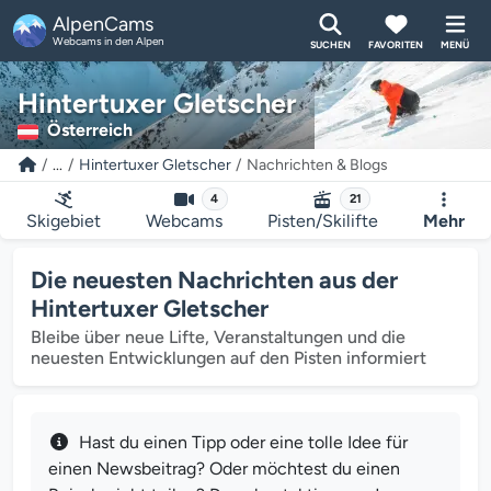
AlpenCams
Webcams in den Alpen
SUCHEN
FAVORITEN
MENÜ
Hintertuxer Gletscher
Österreich
...
Hintertuxer Gletscher
Nachrichten & Blogs
4
21
Skigebiet
Webcams
Pisten/Skilifte
Mehr
Die neuesten Nachrichten aus der
Hintertuxer Gletscher
Bleibe über neue Lifte, Veranstaltungen und die
neuesten Entwicklungen auf den Pisten informiert
Hast du einen Tipp oder eine tolle Idee für
einen Newsbeitrag? Oder möchtest du einen