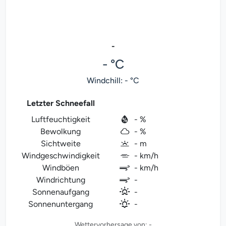
-
- °C
Windchill: - °C
Letzter Schneefall
Luftfeuchtigkeit
- %
Bewolkung
- %
Sichtweite
- m
Windgeschwindigkeit
- km/h
Windböen
- km/h
Windrichtung
-
Sonnenaufgang
-
Sonnenuntergang
-
Wettervorhersage von: -