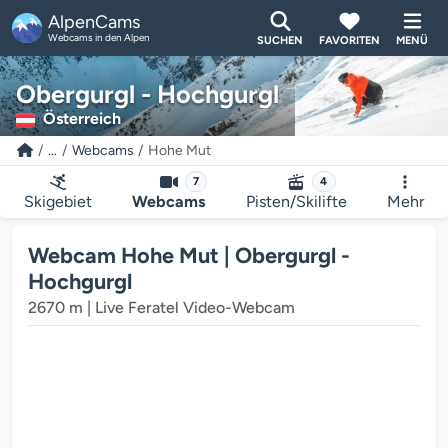
AlpenCams
Webcams in den Alpen
SUCHEN
FAVORITEN
MENÜ
Obergurgl - Hochgurgl
Österreich
...
Webcams
Hohe Mut
7
4
Skigebiet
Webcams
Pisten/Skilifte
Mehr
Der Webcam-Mediaplayer wird geladen...
Webcam Hohe Mut | Obergurgl -
Hochgurgl
2670 m | Live Feratel Video-Webcam