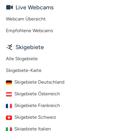
Live Webcams
Webcam Übersicht
Empfohlene Webcams
Skigebiete
Alle Skigebiete
Skigebiete-Karte
Skigebiete Deutschland
Skigebiete Österreich
Skigebiete Frankreich
Skigebiete Schweiz
Skigebiete Italien