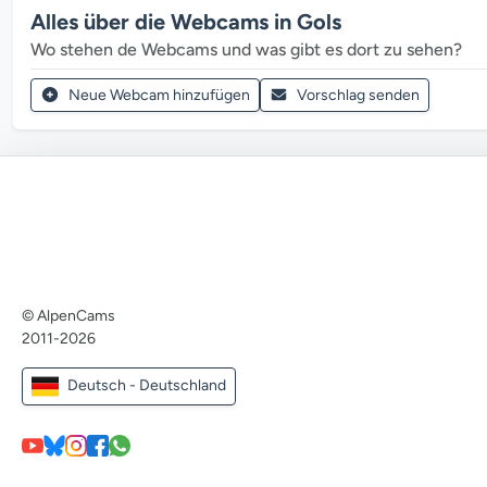
Alles über die Webcams in Gols
Wo stehen de Webcams und was gibt es dort zu sehen?
Neue Webcam hinzufügen
Vorschlag senden
© AlpenCams
2011-2026
Deutsch - Deutschland