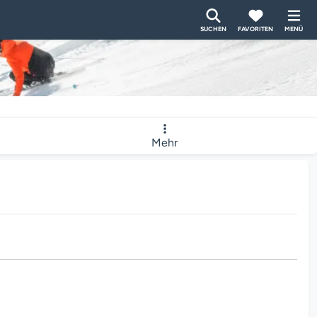
SUCHEN
FAVORITEN
MENÜ
Mehr