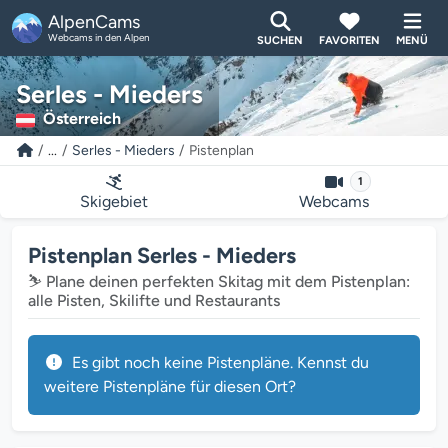
AlpenCams
Webcams in den Alpen
SUCHEN
FAVORITEN
MENÜ
Serles - Mieders
Österreich
...
Serles - Mieders
Pistenplan
1
Skigebiet
Webcams
Pistenplan Serles - Mieders
⛷️ Plane deinen perfekten Skitag mit dem Pistenplan:
alle Pisten, Skilifte und Restaurants
Es gibt noch keine Pistenpläne. Kennst du
weitere Pistenpläne für diesen Ort?